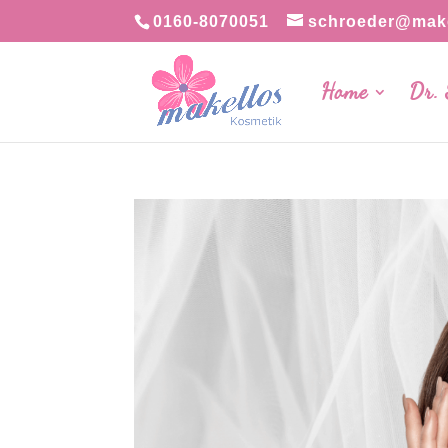
0160-8070051
schroeder@make
Home
Dr.