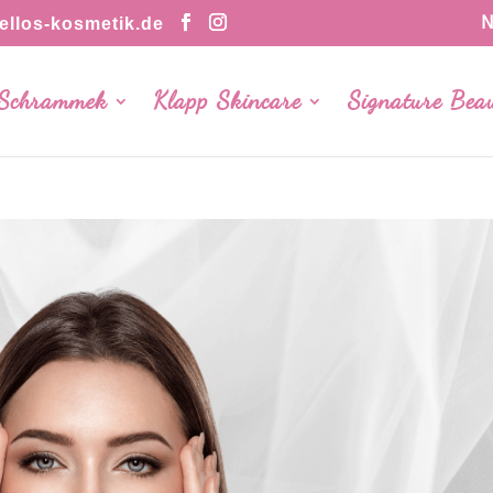
N
llos-kosmetik.de
 Schrammek
Klapp Skincare
Signature Bea