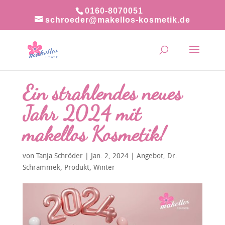
0160-8070051
schroeder@makellos-kosmetik.de
Ein strahlendes neues
Jahr 2024 mit
makellos Kosmetik!
von
Tanja Schröder
|
Jan. 2, 2024
|
Angebot
,
Dr.
Schrammek
,
Produkt
,
Winter