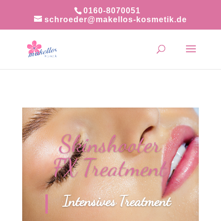
0160-8070051
schroeder@makellos-kosmetik.de
Skinshooter
FX Treatment
Intensives Treatment