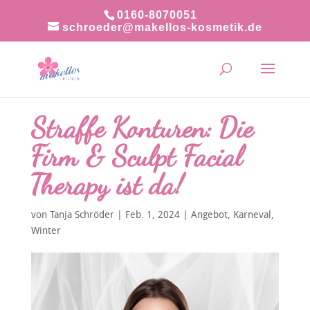
0160-8070051
schroeder@makellos-kosmetik.de
Straffe Konturen: Die
Firm & Sculpt Facial
Therapy ist da!
von
Tanja Schröder
|
Feb. 1, 2024
|
Angebot
,
Karneval
,
Winter