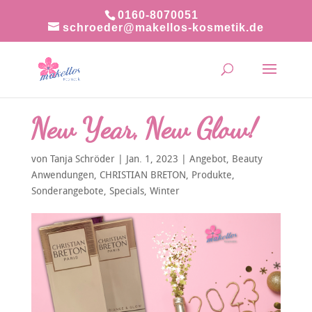
0160-8070051
schroeder@makellos-kosmetik.de
New Year, New Glow!
von
Tanja Schröder
|
Jan. 1, 2023
|
Angebot
,
Beauty
Anwendungen
,
CHRISTIAN BRETON
,
Produkte
,
Sonderangebote
,
Specials
,
Winter