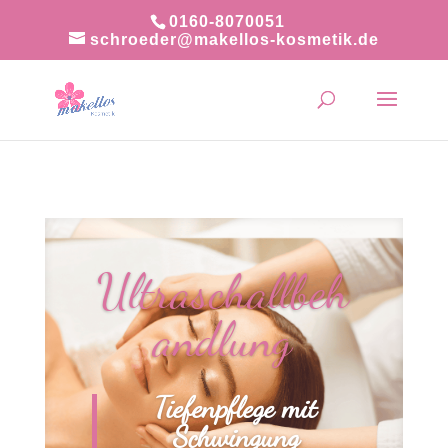
0160-8070051
schroeder@makellos-kosmetik.de
Ultraschallbeh
andlung
Tiefenpflege mit
Schwingung