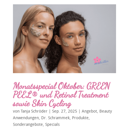
Monatsspecial Oktober: GREEN
PEEL® und Retinol Treatment
sowie Skin Cycling
von
Tanja Schröder
|
Sep. 27, 2025
|
Angebot
,
Beauty
Anwendungen
,
Dr. Schrammek
,
Produkte
,
Sonderangebote
,
Specials