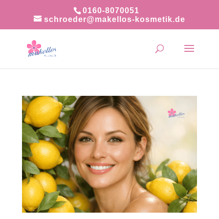
0160-8070051
schroeder@makellos-kosmetik.de