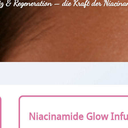
tz & Regeneration – die Kraft der Niacina
Niacinamide Glow Infu