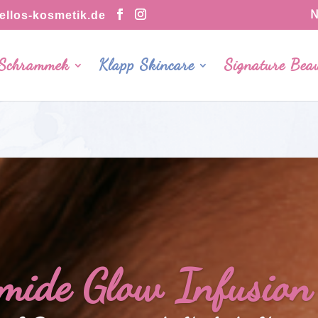
N
llos-kosmetik.de
 Schrammek
Klapp Skincare
Signature Bea
mide Glow Infusion