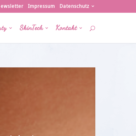
ewsletter
Impressum
Datenschutz
uty
SkinTech
Kontakt