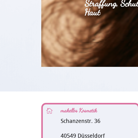
Straffung, Schu
Haut
makellos Kosmetik

Schanzenstr. 36
40549 Düsseldorf