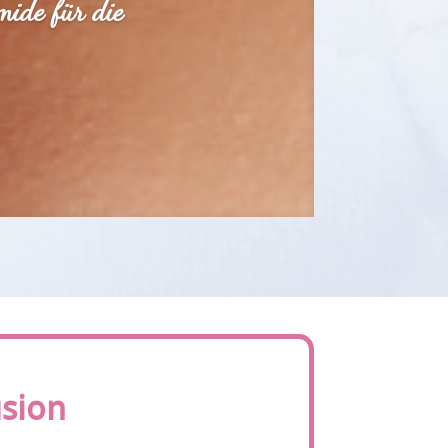
mide für die
sion