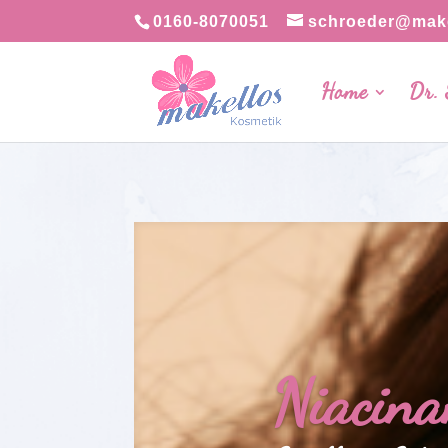
0160-8070051
schroeder@make
Home
Dr.
Niacina