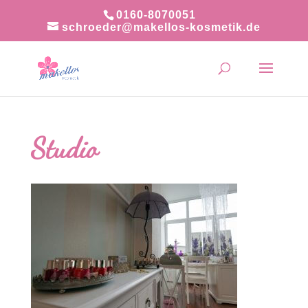
0160-8070051
schroeder@makellos-kosmetik.de
Studio