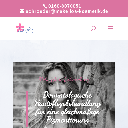
0160-8070051
schroeder@makellos-kosmetik.de
Mela Wave Behandlung
Dermatologische
Hautpflegebehandlung
für eine gleichmäßige
Pigmentierung