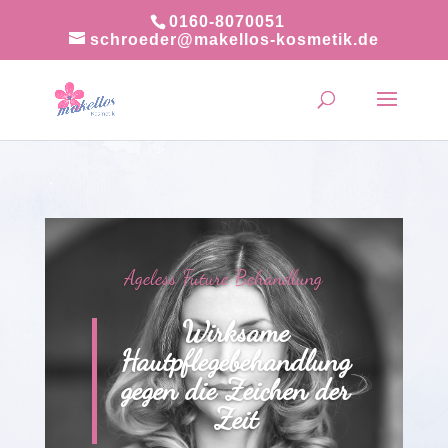
0160-8070051
schroeder@makellos-kosmetik.de
Ageless Future Behandlung
Wirksame
Hautpflegebehandlung
gegen die Zeichen der
Zeit