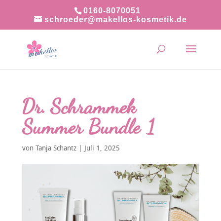
0160-8070051
schroeder@makellos-kosmetik.de
Dr. Schrammek
Summer Bundle 1
von
Tanja Schantz
|
Juli 1, 2025