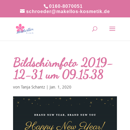
0160-8070051
schroeder@makellos-kosmetik.de
Bildschirmfoto 2019-
12-31 um 09.15.38
von
Tanja Schantz
|
Jan. 1, 2020