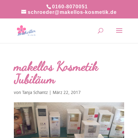
0160-8070051
schroeder@makellos-kosmetik.de
makellos Kosmetik
Jubiläum
von
Tanja Schantz
|
März 22, 2017