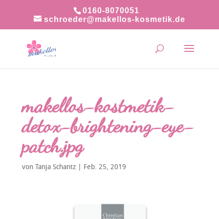
0160-8070051
schroeder@makellos-kosmetik.de
makellos-kostmetik-
detox-brightening-eye-
patch.jpg
von
Tanja Schantz
|
Feb. 25, 2019