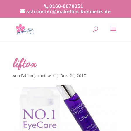
0160-8070051
schroeder@makellos-kosmetik.de
liftox
von
Fabian Juchniewski
|
Dez. 21, 2017