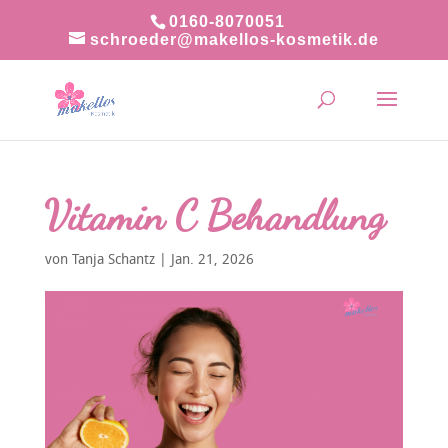
0160-8070051
schroeder@makellos-kosmetik.de
Vitamin C Behandlung
von
Tanja Schantz
|
Jan. 21, 2026