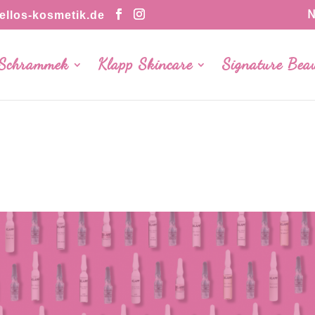
N
llos-kosmetik.de
 Schrammek
Klapp Skincare
Signature Bea