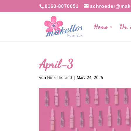
0160-8070051
schroeder@make
Home
Dr.
April-3
von
Nina Thorand
|
März 24, 2025