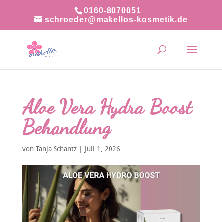
0160-8070051
schroeder@makellos-kosmetik.de
Aloe Vera Hydra Boost
Behandlung
von
Tanja Schantz
|
Juli 1, 2026