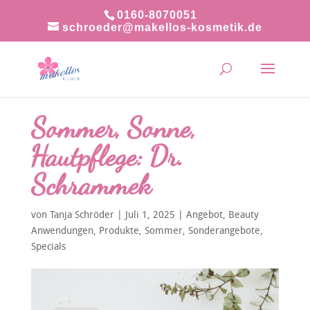
0160-8070051
schroeder@makellos-kosmetik.de
Sommer, Sonne,
Hautpflege: Dr.
Schrammek
von
Tanja Schröder
|
Juli 1, 2025
|
Angebot
,
Beauty
Anwendungen
,
Produkte
,
Sommer
,
Sonderangebote
,
Specials