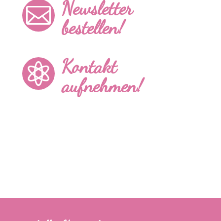
Newsletter

bestellen!
Kontakt

aufnehmen!