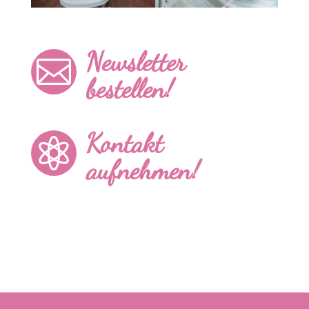
Newsletter

bestellen!
Kontakt

aufnehmen!