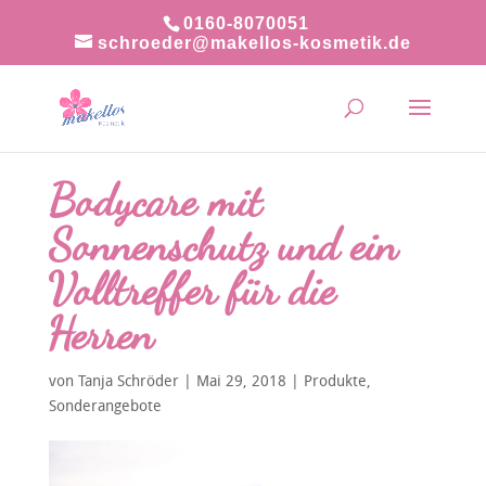
0160-8070051
schroeder@makellos-kosmetik.de
Bodycare mit
Sonnenschutz und ein
Volltreffer für die
Herren
von
Tanja Schröder
|
Mai 29, 2018
|
Produkte
,
Sonderangebote