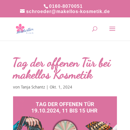
0160-8070051
schroeder@makellos-kosmetik.de
Tag der offenen Tür bei
makellos Kosmetik
von
Tanja Schantz
|
Okt. 1, 2024