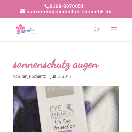
0160-8070051
schroeder@makellos-kosmetik.de
sonnenschutz augen
von
Tanja Schantz
|
Juli 3, 2017