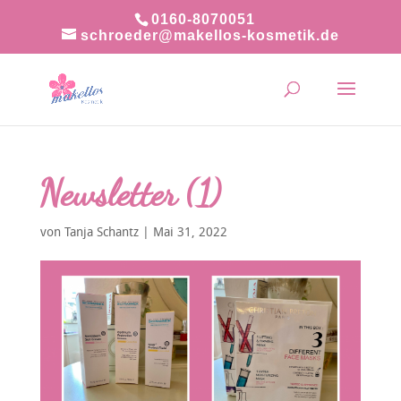
0160-8070051
schroeder@makellos-kosmetik.de
Newsletter (1)
von
Tanja Schantz
|
Mai 31, 2022