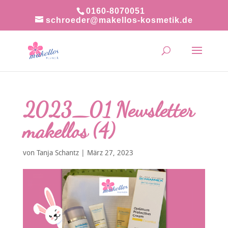
0160-8070051
schroeder@makellos-kosmetik.de
2023_01 Newsletter
makellos (4)
von
Tanja Schantz
|
März 27, 2023