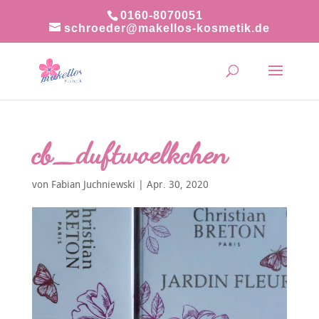
0160-8070051
schroeder@makellos-kosmetik.de
cb_duftwoelkchen
von
Fabian Juchniewski
|
Apr. 30, 2020