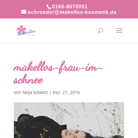
0160-8070051
schroeder@makellos-kosmetik.de
makellos-frau-im-
schnee
von
Tanja Schantz
|
Dez. 27, 2016