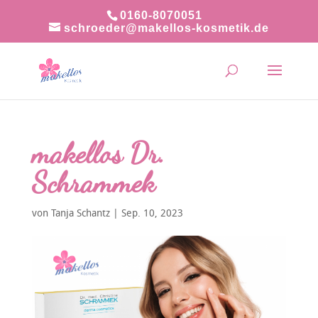
0160-8070051
schroeder@makellos-kosmetik.de
makellos Dr.
Schrammek
von
Tanja Schantz
|
Sep. 10, 2023