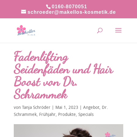
0160-8070051
schroeder@makellos-kosmetik.de
Fadenlifting
Seidenfäden und Hair
Boost von Dr.
Schrammek
von
Tanja Schröder
|
Mai 1, 2023
|
Angebot
,
Dr.
Schrammek
,
Frühjahr
,
Produkte
,
Specials