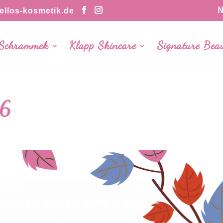
N
llos-kosmetik.de
 Schrammek
Klapp Skincare
Signature Bea
36