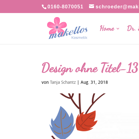
0160-8070051
schroeder@make
Home
Dr.
Design ohne Titel-1
von
Tanja Schantz
|
Aug. 31, 2018