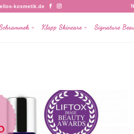
N
llos-kosmetik.de
 Schrammek
Klapp Skincare
Signature Bea