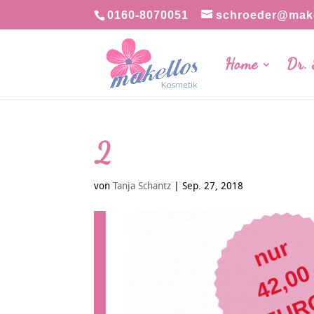
0160-8070051
schroeder@make
Home
Dr.
2
von
Tanja Schantz
|
Sep. 27, 2018