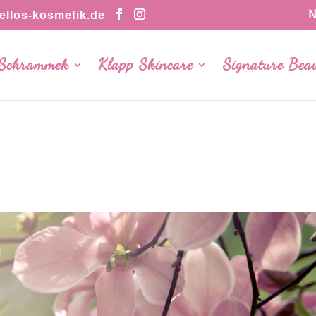
N
llos-kosmetik.de
 Schrammek
Klapp Skincare
Signature Bea