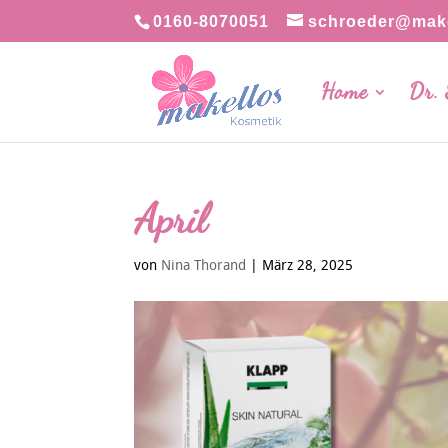
0160-8070051
schroeder@make
Home
Dr.
April
von
Nina Thorand
|
März 28, 2025