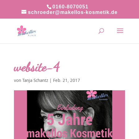
0160-8070051
schroeder@makellos-kosmetik.de
website-4
von
Tanja Schantz
|
Feb. 21, 2017