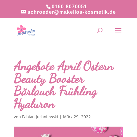
0160-8070051
schroeder@makellos-kosmetik.de
Angebote April Ostern
Beauty Booster
Bärlauch Frühling
Hyaluron
von
Fabian Juchniewski
|
März 29, 2022