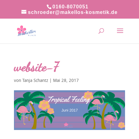
0160-8070051
schroeder@makellos-kosmetik.de
website-7
von
Tanja Schantz
|
Mai 28, 2017