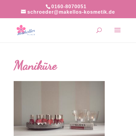
0160-8070051
schroeder@makellos-kosmetik.de
Maniküre