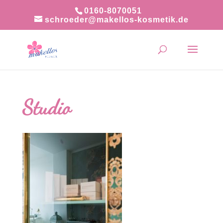
0160-8070051
schroeder@makellos-kosmetik.de
Studio