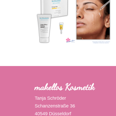
makellos Kosmetik
Tanja Schröder
Schanzenstraße 36
40549 Düsseldorf