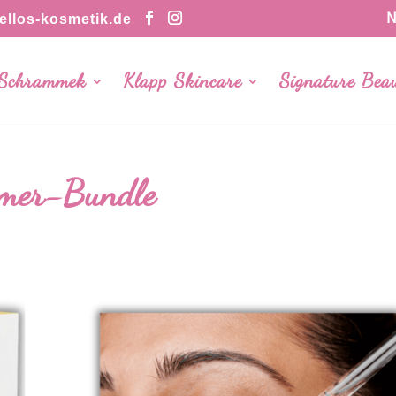
N
llos-kosmetik.de
 Schrammek
Klapp Skincare
Signature Bea
mer-Bundle