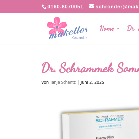
0160-8070051
schroeder@make
Home
Dr.
Dr. Schrammek Som
von
Tanja Schantz
|
Juni 2, 2025